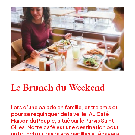
Le Brunch du Weekend
Lors d’une balade en famille, entre amis ou
pour se requinquer de la veille. A
u
Café
Maison
du
Peuple, s
itué
sur
le
Parvis
Saint-
Gilles
. N
otre
café
est
une
destination
pour
un
brunch
qui
ravira
vos
papilles
et
égayera