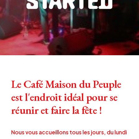
Le Café Maison du Peuple
est l'endroit idéal pour se
réunir et faire la fête !
Nous
vous
accueillons
tous
les
jours
,
du
lundi